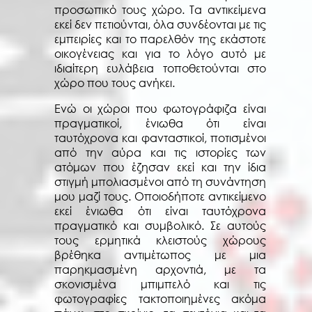
προσωπικό τους χώρο. Τα αντικείμενα
εκεί δεν πετιούνται, όλα συνδέονται με τις
εμπειρίες και το παρελθόν της εκάστοτε
οικογένειας και για το λόγο αυτό με
ιδιαίτερη ευλάβεια τοποθετούνται στο
χώρο που τους ανήκει.
Ενώ οι χώροι που φωτογράφιζα είναι
πραγματικοί, ένιωθα ότι είναι
ταυτόχρονα και φανταστικοί, ποτισμένοι
από την αύρα και τις ιστορίες των
ατόμων που έζησαν εκεί και την ίδια
στιγμή μπολιασμένοι από τη συνάντηση
μου μαζί τους. Οποιοδήποτε αντικείμενο
εκεί ένιωθα ότι είναι ταυτόχρονα
πραγματικό και συμβολικό. Σε αυτούς
τους ερμητικά κλειστούς χώρους
βρέθηκα αντιμέτωπος με μια
παρηκμασμένη αρχοντιά, με τα
σκονισμένα μπιμπελό και τις
φωτογραφίες τακτοποιημένες ακόμα