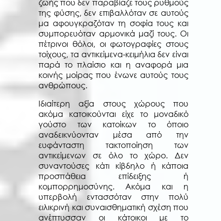
ζωής που δεν παραβίαζε τους ρυθμούς
της φύσης, δεν επιβαλλόταν σε αυτούς
μα αφουγκραζόταν τη σοφία τους και
συμπορευόταν αρμονικά μαζί τους. Οι
πέτρινοι θόλοι, οι φωτογραφίες στους
τοίχους, τα αντικείμενα-κειμήλια δεν είναι
παρά το πλαίσιο και η αναφορά μια
κοινής μοίρας που ένωνε αυτούς τους
ανθρώπους.
Ιδιαίτερη αξία στους χώρους που
ακόμα κατοικούνται είχε το μοναδικό
γούστο των κατοίκων το όποιο
αναδεικνύονταν μέσα από την
ευφάνταστη τακτοποίηση των
αντικείμενων σε όλο το χώρο. Δεν
συναντούσες κάτι κίβδηλο ή κάποια
προσπάθεια επίδειξης ή
κομπορρημοσύνης. Ακόμα και η
υπερβολή εντασσόταν στην πολύ
ειλικρινή και συναισθηματική σχέση που
ανέπτυσσαν οι κάτοικοι με το