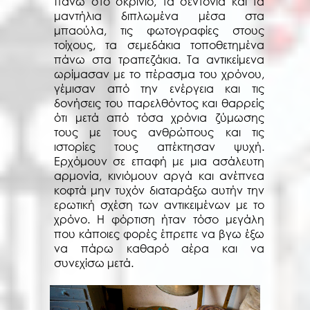
πάνω στο σκρίνιο, τα σεντόνια και τα
μαντήλια διπλωμένα μέσα στα
μπαούλα, τις φωτογραφίες στους
τοίχους, τα σεμεδάκια τοποθετημένα
πάνω στα τραπεζάκια. Τα αντικείμενα
ωρίμασαν με το πέρασμα του χρόνου,
γέμισαν από την ενέργεια και τις
δονήσεις του παρελθόντος και θαρρείς
ότι μετά από τόσα χρόνια ζύμωσης
τους με τους ανθρώπους και τις
ιστορίες τους απέκτησαν ψυχή.
Ερχόμουν σε επαφή με μια ασάλευτη
αρμονία, κινιόμουν αργά και ανέπνεα
κοφτά μην τυχόν διαταράξω αυτήν την
ερωτική σχέση των αντικειμένων με το
χρόνο. Η φόρτιση ήταν τόσο μεγάλη
που κάποιες φορές έπρεπε να βγω έξω
να πάρω καθαρό αέρα και να
συνεχίσω μετά.